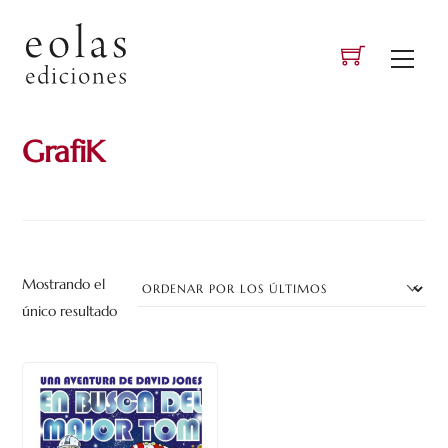
Skip
to
Men
content
GrafiK
Mostrando el
único resultado