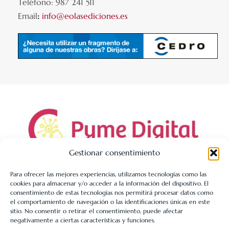
Teléfono: 987 241 511
Email
:
info@eolasediciones.es
Gestionar consentimiento
Para ofrecer las mejores experiencias, utilizamos tecnologías como las
cookies para almacenar y/o acceder a la información del dispositivo. El
LIBRERÍA UNIVERSITARIA LEÓN 1980 SLL ha sido beneficiaria
consentimiento de estas tecnologías nos permitirá procesar datos como
de Fondos Europeos, cuyo objetivo es la mejora de la
el comportamiento de navegación o las identificaciones únicas en este
sitio. No consentir o retirar el consentimiento, puede afectar
competitividad de las PYMES, y gracias al cual ha puesto en
negativamente a ciertas características y funciones.
marcha un Plan de Acción con el objetivo de reforzar la