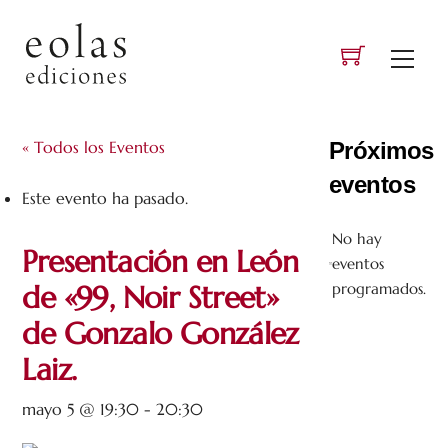
Skip
to
Men
content
« Todos los Eventos
Próximos
eventos
Este evento ha pasado.
No hay
Presentación en León
eventos
A
de «99, Noir Street»
programados.
v
de Gonzalo González
i
s
Laiz.
o
mayo 5 @ 19:30
-
20:30