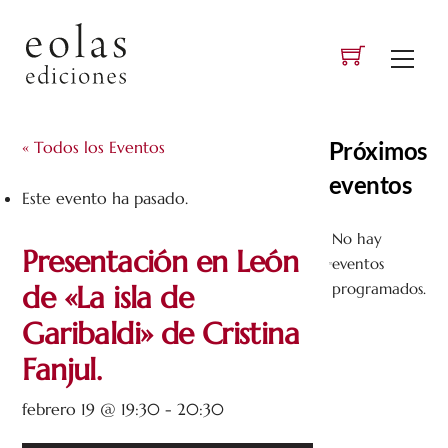
Skip
to
Men
content
Próximos
« Todos los Eventos
eventos
Este evento ha pasado.
No hay
Presentación en León
eventos
A
de «La isla de
programados.
v
Garibaldi» de Cristina
i
s
Fanjul.
o
febrero 19 @ 19:30
-
20:30