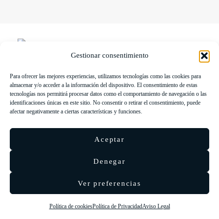
Gestionar consentimiento
Para ofrecer las mejores experiencias, utilizamos tecnologías como las cookies para
LIBRERÍA UNIVERSITARIA LEÓN 1980 SLL ha sido
almacenar y/o acceder a la información del dispositivo. El consentimiento de estas
beneficiaria de Fondos Europeos, cuyo objetivo es la mejora de la
tecnologías nos permitirá procesar datos como el comportamiento de navegación o las
identificaciones únicas en este sitio. No consentir o retirar el consentimiento, puede
competitividad de las PYMES, y gracias al cual ha puesto en
afectar negativamente a ciertas características y funciones.
marcha un Plan de Acción con el objetivo de reforzar la
digitalización y la competitividad de las pymes durante el año 2025.
Aceptar
Para ello ha contado con el apoyo del Programa Pyme Digital de la
Cámara de Comercio de León.
#EuropaSeSiente
Denegar
Ver preferencias
©
Eolas Ediciones
2026 ·
SEO & diseño web
Agencia
Política de cookies
Política de Privacidad
Aviso Legal