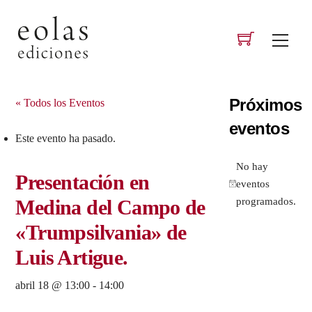
Skip
to
Men
content
Próximos
« Todos los Eventos
eventos
Este evento ha pasado.
No hay
Presentación en
eventos
A
programados.
Medina del Campo de
v
i
«Trumpsilvania» de
s
Luis Artigue.
o
abril 18 @ 13:00
-
14:00