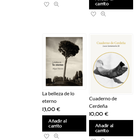
carrito
La belleza de lo
Cuaderno de
eterno
Cerdeña
13,00
€
10,00
€
Añadir al
Añadir al
carrito
carrito