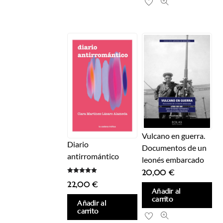
Vulcano en guerra.
Diario
Documentos de un
antirromántico
leonés embarcado
20,00
€
Valorado
22,00
€
con
5.00
Añadir al
de 5
carrito
Añadir al
carrito