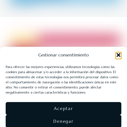
Gestionar consentimiento
Para ofrecer las mejores experiencias, utilizamos tecnologías como las
cookies para almacenar y/o acceder a la información del dispositivo. El
LIBRERÍA UNIVERSITARIA LEÓN 1980 SLL ha sido beneficiaria
consentimiento de estas tecnologías nos permitirá procesar datos como
de Fondos Europeos, cuyo objetivo es la mejora de la
el comportamiento de navegación o las identificaciones únicas en este
sitio. No consentir o retirar el consentimiento, puede afectar
competitividad de las PYMES, y gracias al cual ha puesto en
negativamente a ciertas características y funciones.
marcha un Plan de Acción con el objetivo de reforzar la
digitalización y la competitividad de las pymes durante el año
Aceptar
2025. Para ello ha contado con el apoyo del Programa Pyme
Digital de la Cámara de Comercio de León.
#EuropaSeSiente
Denegar