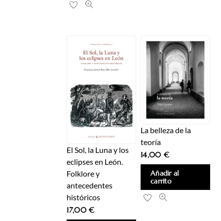
La belleza de la
teoría
El Sol, la Luna y los
14,00
€
eclipses en León.
Folklore y
Añadir al
carrito
antecedentes
históricos
17,00
€