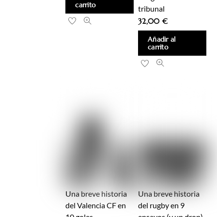
carrito
tribunal
32,00
€
Añadir al
carrito
Una breve historia
Una breve historia
del Valencia CF en
del rugby en 9
10 goles
ensayos (y un drop)