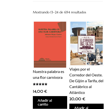
Ordenado
Mostrando 13–24 de 694 resultados
por
los
últimos
Viajes por el
Nuestra palabra es
Corredor del Oeste.
una flor carnívora
De Gijón a Tarifa, del
Cantábrico al
Valorado
14,00
€
con
Atlántico
5.00
de 5
20,00
€
Añadir al
carrito
Añadir al