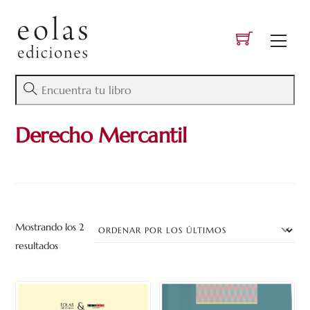
Skip
to
Men
content
Derecho Mercantil
Mostrando los 2
Ordenado
resultados
por
los
últimos