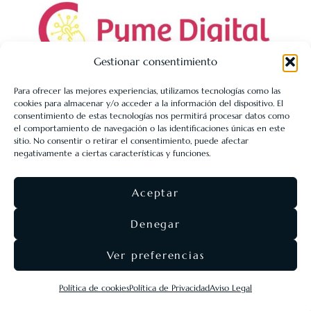
Gestionar consentimiento
Para ofrecer las mejores experiencias, utilizamos tecnologías como las
cookies para almacenar y/o acceder a la información del dispositivo. El
LIBRERÍA UNIVERSITARIA LEÓN 1980 SLL ha sido beneficiaria
consentimiento de estas tecnologías nos permitirá procesar datos como
de Fondos Europeos, cuyo objetivo es la mejora de la
el comportamiento de navegación o las identificaciones únicas en este
sitio. No consentir o retirar el consentimiento, puede afectar
competitividad de las PYMES, y gracias al cual ha puesto en
negativamente a ciertas características y funciones.
marcha un Plan de Acción con el objetivo de reforzar la
digitalización y la competitividad de las pymes durante el año
Aceptar
2025. Para ello ha contado con el apoyo del Programa Pyme
Digital de la Cámara de Comercio de León.
#EuropaSeSiente
Denegar
Ver preferencias
©
Eolas Ediciones
2026 ·
SEO & diseño web
Agencia
Política de cookies
Política de Privacidad
Aviso Legal
Nómadas