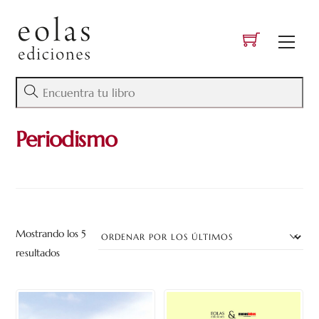
Skip
to
Men
content
Periodismo
Mostrando los 5
Ordenado
resultados
por
los
últimos