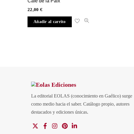
Café de la Paix
22,00
€
Añadir al carrito
La editorial EOLAS (conocimiento en Gaélico) surge
como medio hacia el saber.
Catálogo propio, autores
destacados y ediciones únicas
.
X
Facebook
Instagram
Pinterest
Linkedin