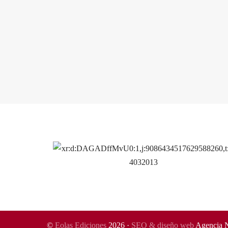
©
Eolas Ediciones
2026 ·
SEO & diseño web
Agencia 