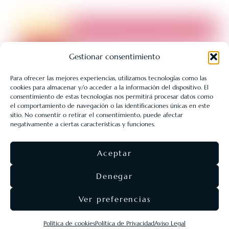
Gestionar consentimiento
Para ofrecer las mejores experiencias, utilizamos tecnologías como las
cookies para almacenar y/o acceder a la información del dispositivo. El
LIBRERÍA UNIVERSITARIA LEÓN 1980 SLL ha sido beneficiaria
consentimiento de estas tecnologías nos permitirá procesar datos como
de Fondos Europeos, cuyo objetivo es la mejora de la
el comportamiento de navegación o las identificaciones únicas en este
sitio. No consentir o retirar el consentimiento, puede afectar
competitividad de las PYMES, y gracias al cual ha puesto en
negativamente a ciertas características y funciones.
marcha un Plan de Acción con el objetivo de reforzar la
digitalización y la competitividad de las pymes durante el año
Aceptar
2025. Para ello ha contado con el apoyo del Programa Pyme
Digital de la Cámara de Comercio de León.
#EuropaSeSiente
Denegar
Ver preferencias
©
Eolas Ediciones
2026 ·
SEO & diseño web
Agencia
Política de cookies
Política de Privacidad
Aviso Legal