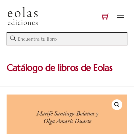
Skip
to
Men
content
Catálogo de libros de Eolas