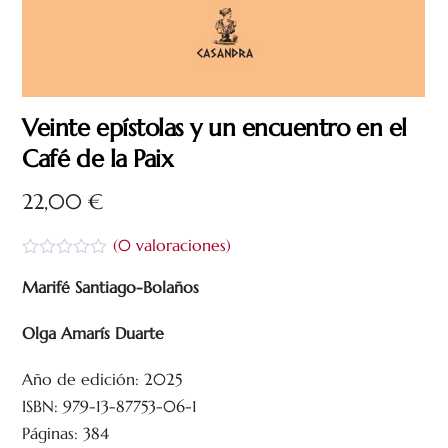
Veinte epístolas y un encuentro en el
Café de la Paix
22,00
€
(
0
valoraciones)
V
a
Marifé Santiago-Bolaños
l
o
Olga Amarís Duarte
r
a
d
Año de edición: 2025
o
c
ISBN: 979-13-87753-06-1
o
n
Páginas: 384
0