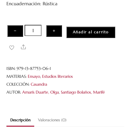
Encuadernación: Rústica
d
e
5
Veinte
−
+
Añadir al carrito
epístolas
y
Share
un
encuentro
en
ISBN:
979-13-87753-06-1
el
MATERIAS:
Ensayo
,
Estudios literarios
Café
COLECCIÓN:
Casandra
de
AUTOR:
Amarís Duarte, Olga
,
Santiago Bolaños, Marifé
la
Paix
cantidad
Descripción
Valoraciones (0)