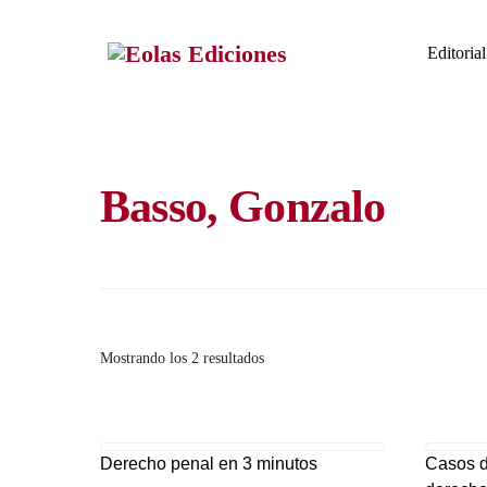
Skip
to
Editorial
content
Basso, Gonzalo
Ordenado
Mostrando los 2 resultados
por
los
últimos
Derecho penal en 3 minutos
Casos d