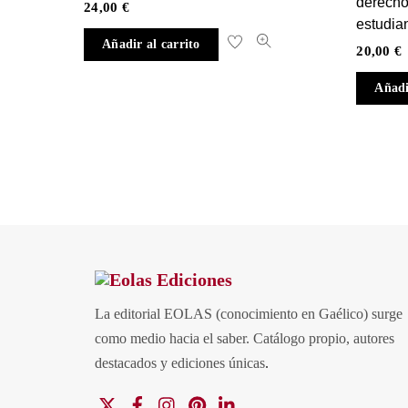
derecho
24,00
€
estudia
Añadir al carrito
20,00
€
Añadi
La editorial EOLAS (conocimiento en Gaélico) surge
como medio hacia el saber.
Catálogo propio, autores
destacados y ediciones únicas
.
X
Facebook
Instagram
Pinterest
Linkedin