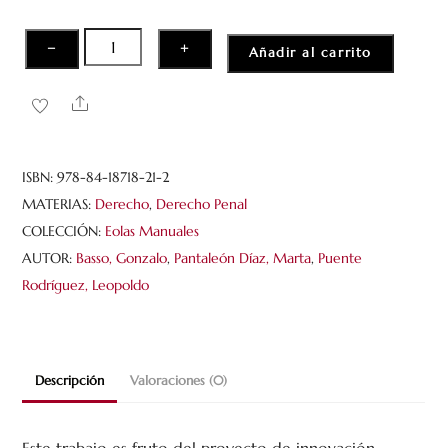
Casos
−
+
Añadir al carrito
de
la
Share
parte
general
del
ISBN:
978-84-18718-21-2
derecho
MATERIAS:
Derecho
,
Derecho Penal
penal
COLECCIÓN:
Eolas Manuales
hechos
AUTOR:
Basso, Gonzalo
,
Pantaleón Díaz, Marta
,
Puente
por
Rodríguez, Leopoldo
y
para
los
Descripción
Valoraciones (0)
estudiantes
cantidad