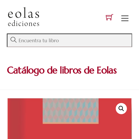
Skip
to
Men
content
Catálogo de libros de Eolas