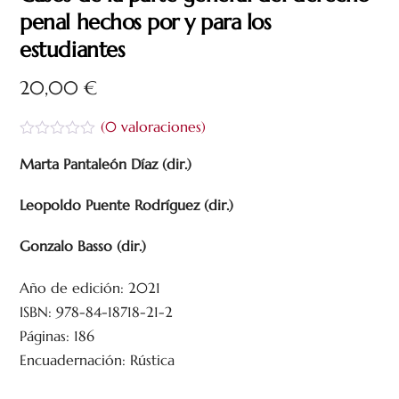
penal hechos por y para los
estudiantes
20,00
€
(
0
valoraciones)
V
a
Marta Pantaleón Díaz (dir.)
l
o
Leopoldo Puente Rodríguez (dir.)
r
a
d
Gonzalo Basso (dir.)
o
c
o
Año de edición: 2021
n
0
ISBN: 978-84-18718-21-2
d
e
Páginas: 186
5
Encuadernación: Rústica