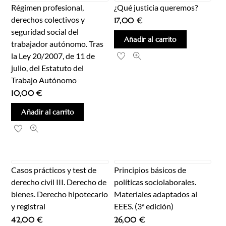
Régimen profesional,
¿Qué justicia queremos?
derechos colectivos y
17,00
€
seguridad social del
Añadir al carrito
trabajador autónomo. Tras
la Ley 20/2007, de 11 de
julio, del Estatuto del
Trabajo Autónomo
10,00
€
Añadir al carrito
Casos prácticos y test de
Principios básicos de
derecho civil III. Derecho de
políticas sociolaborales.
bienes. Derecho hipotecario
Materiales adaptados al
y registral
EEES. (3ª edición)
42,00
€
26,00
€