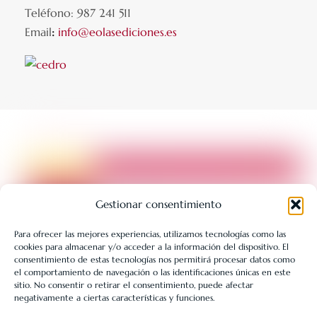
Teléfono: 987 241 511
Email
:
info@eolasediciones.es
Gestionar consentimiento
Para ofrecer las mejores experiencias, utilizamos tecnologías como las
cookies para almacenar y/o acceder a la información del dispositivo. El
LIBRERÍA UNIVERSITARIA LEÓN 1980 SLL ha sido beneficiaria
consentimiento de estas tecnologías nos permitirá procesar datos como
de Fondos Europeos, cuyo objetivo es la mejora de la
el comportamiento de navegación o las identificaciones únicas en este
sitio. No consentir o retirar el consentimiento, puede afectar
competitividad de las PYMES, y gracias al cual ha puesto en
negativamente a ciertas características y funciones.
marcha un Plan de Acción con el objetivo de reforzar la