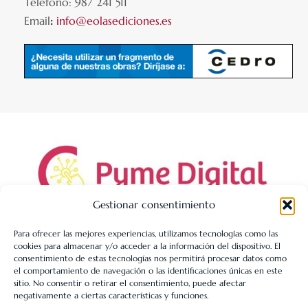
Teléfono: 987 241 511
Email
:
info@eolasediciones.es
Gestionar consentimiento
Para ofrecer las mejores experiencias, utilizamos tecnologías como las
cookies para almacenar y/o acceder a la información del dispositivo. El
LIBRERÍA UNIVERSITARIA LEÓN 1980 SLL ha sido beneficiaria
consentimiento de estas tecnologías nos permitirá procesar datos como
de Fondos Europeos, cuyo objetivo es la mejora de la
el comportamiento de navegación o las identificaciones únicas en este
sitio. No consentir o retirar el consentimiento, puede afectar
competitividad de las PYMES, y gracias al cual ha puesto en
negativamente a ciertas características y funciones.
marcha un Plan de Acción con el objetivo de reforzar la