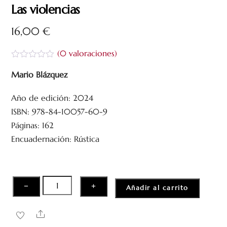
Las violencias
16,00
€
(
0
valoraciones)
V
a
Mario Blázquez
l
o
Año de edición: 2024
r
a
ISBN: 978-84-10057-60-9
d
o
Páginas: 162
c
Encuadernación: Rústica
o
n
0
d
e
5
Las
−
+
Añadir al carrito
violencias
cantidad
Share