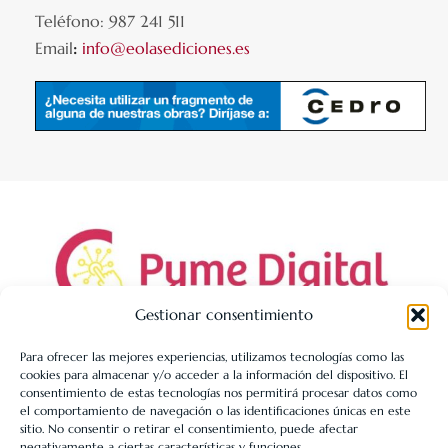
Teléfono: 987 241 511
Email
:
info@eolasediciones.es
Gestionar consentimiento
Para ofrecer las mejores experiencias, utilizamos tecnologías como las
cookies para almacenar y/o acceder a la información del dispositivo. El
LIBRERÍA UNIVERSITARIA LEÓN 1980 SLL ha sido beneficiaria
consentimiento de estas tecnologías nos permitirá procesar datos como
de Fondos Europeos, cuyo objetivo es la mejora de la
el comportamiento de navegación o las identificaciones únicas en este
sitio. No consentir o retirar el consentimiento, puede afectar
competitividad de las PYMES, y gracias al cual ha puesto en
negativamente a ciertas características y funciones.