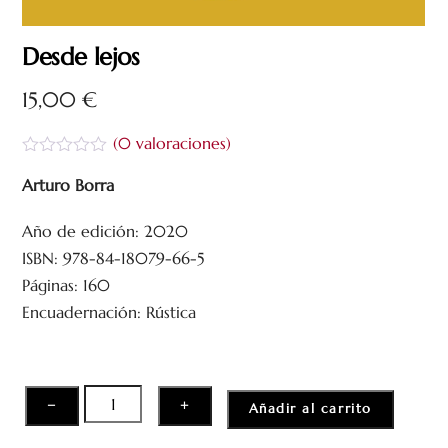
Desde lejos
15,00
€
(
0
valoraciones)
V
a
Arturo Borra
l
o
Año de edición: 2020
r
a
ISBN: 978-84-18079-66-5
d
o
Páginas: 160
c
Encuadernación: Rústica
o
n
0
d
e
5
Desde
−
+
Añadir al carrito
lejos