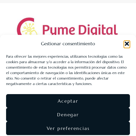
Gestionar consentimiento
Para ofrecer las mejores experiencias, utilizamos tecnologías como las
cookies para almacenar y/o acceder a la información del dispositivo. El
LIBRERÍA UNIVERSITARIA LEÓN 1980 SLL ha sido beneficiaria
consentimiento de estas tecnologías nos permitirá procesar datos como
de Fondos Europeos, cuyo objetivo es la mejora de la
el comportamiento de navegación o las identificaciones únicas en este
sitio. No consentir o retirar el consentimiento, puede afectar
competitividad de las PYMES, y gracias al cual ha puesto en
negativamente a ciertas características y funciones.
marcha un Plan de Acción con el objetivo de reforzar la
digitalización y la competitividad de las pymes durante el año
Aceptar
2025. Para ello ha contado con el apoyo del Programa Pyme
Digital de la Cámara de Comercio de León.
#EuropaSeSiente
Denegar
Ver preferencias