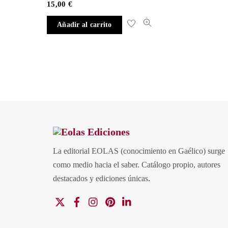
15,00
€
Añadir al carrito
La editorial EOLAS (conocimiento en Gaélico) surge
como medio hacia el saber.
Catálogo propio, autores
destacados y ediciones únicas
.
X
Facebook
Instagram
Pinterest
Linkedin