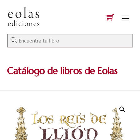
Skip
to
Men
content
Catálogo de libros de Eolas