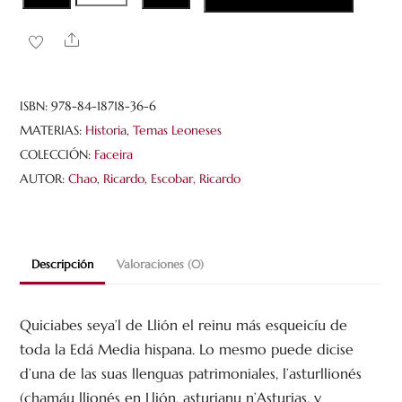
REIS
DE
Share
LLIÓN
cantidad
ISBN:
978-84-18718-36-6
MATERIAS:
Historia
,
Temas Leoneses
COLECCIÓN:
Faceira
AUTOR:
Chao, Ricardo
,
Escobar, Ricardo
Descripción
Valoraciones (0)
Quiciabes seya’l de Llión el reinu más esqueicíu de
toda la Edá Media hispana. Lo mesmo puede dicise
d’una de las suas llenguas patrimoniales, l’asturllionés
(chamáu llionés en Llión, asturianu n’Asturias, y