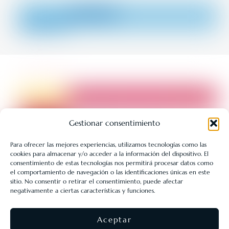
Gestionar consentimiento
Para ofrecer las mejores experiencias, utilizamos tecnologías como las
cookies para almacenar y/o acceder a la información del dispositivo. El
LIBRERÍA UNIVERSITARIA LEÓN 1980 SLL ha sido beneficiaria
consentimiento de estas tecnologías nos permitirá procesar datos como
de Fondos Europeos, cuyo objetivo es la mejora de la
el comportamiento de navegación o las identificaciones únicas en este
sitio. No consentir o retirar el consentimiento, puede afectar
competitividad de las PYMES, y gracias al cual ha puesto en
negativamente a ciertas características y funciones.
marcha un Plan de Acción con el objetivo de reforzar la
digitalización y la competitividad de las pymes durante el año
Aceptar
2025. Para ello ha contado con el apoyo del Programa Pyme