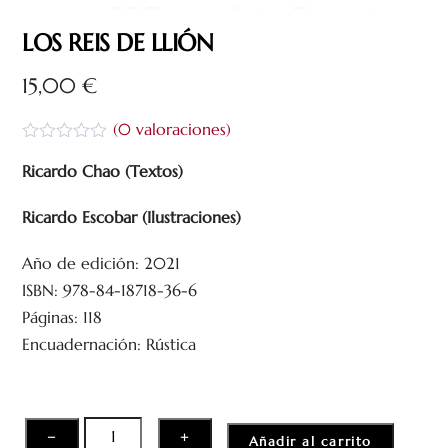
LOS REIS DE LLIÓN
15,00
€
(
0
valoraciones)
V
a
Ricardo Chao (Textos)
l
o
Ricardo Escobar (Ilustraciones)
r
a
d
Año de edición: 2021
o
c
ISBN: 978-84-18718-36-6
o
n
Páginas: 118
0
Encuadernación: Rústica
d
e
5
LOS
−
+
Añadir al carrito