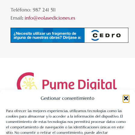
Teléfono: 987 241 511
Email
:
info@eolasediciones.es
Gestionar consentimiento
Para ofrecer las mejores experiencias, utilizamos tecnologías como las
cookies para almacenar y/o acceder a la información del dispositivo. El
LIBRERÍA UNIVERSITARIA LEÓN 1980 SLL ha sido beneficiaria
consentimiento de estas tecnologías nos permitirá procesar datos como
de Fondos Europeos, cuyo objetivo es la mejora de la
el comportamiento de navegación o las identificaciones únicas en este
sitio. No consentir o retirar el consentimiento, puede afectar
competitividad de las PYMES, y gracias al cual ha puesto en