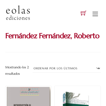
Skip
to
Men
content
Fernández Fernández, Roberto
Mostrando los 2
Ordenado
resultados
por
los
últimos