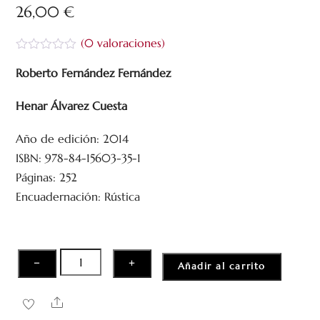
26,00
€
(
0
valoraciones)
V
a
Roberto Fernández Fernández
l
o
Henar Álvarez Cuesta
r
a
d
Año de edición: 2014
o
c
ISBN: 978-84-15603-35-1
o
n
Páginas: 252
0
Encuadernación: Rústica
d
e
5
Principios
−
+
Añadir al carrito
básicos
de
Share
políticas