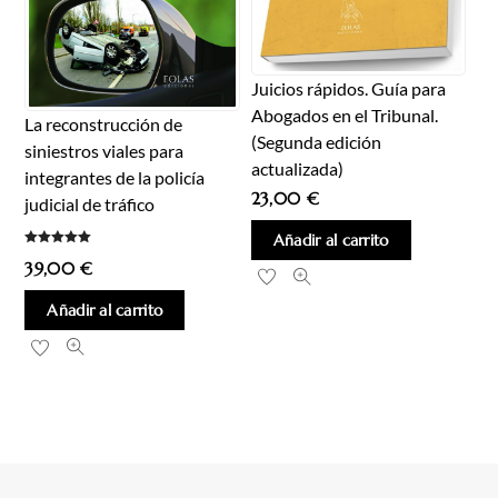
Juicios rápidos. Guía para
Abogados en el Tribunal.
La reconstrucción de
(Segunda edición
siniestros viales para
actualizada)
integrantes de la policía
23,00
€
judicial de tráfico
Añadir al carrito
Valorado
39,00
€
con
5.00
de 5
Añadir al carrito