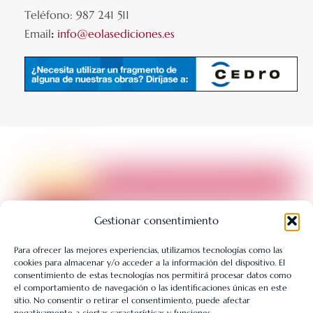
Teléfono: 987 241 511
Email
:
info@eolasediciones.es
Gestionar consentimiento
Para ofrecer las mejores experiencias, utilizamos tecnologías como las
cookies para almacenar y/o acceder a la información del dispositivo. El
LIBRERÍA UNIVERSITARIA LEÓN 1980 SLL ha sido beneficiaria
consentimiento de estas tecnologías nos permitirá procesar datos como
de Fondos Europeos, cuyo objetivo es la mejora de la
el comportamiento de navegación o las identificaciones únicas en este
sitio. No consentir o retirar el consentimiento, puede afectar
competitividad de las PYMES, y gracias al cual ha puesto en
negativamente a ciertas características y funciones.