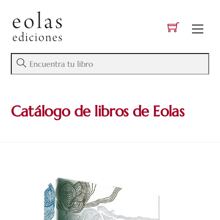
Skip
to
Men
content
Catálogo de libros de Eolas