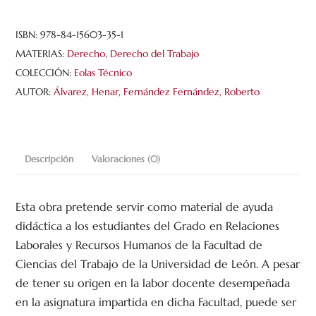
sociolaborales.
Materiales
ISBN:
978-84-15603-35-1
adaptados
MATERIAS:
Derecho
,
Derecho del Trabajo
al
COLECCIÓN:
Eolas Técnico
EEES.
AUTOR:
Álvarez, Henar
,
Fernández Fernández, Roberto
(3ª
edición)
cantidad
Descripción
Valoraciones (0)
Esta obra pretende servir como material de ayuda
didáctica a los estudiantes del Grado en Relaciones
Laborales y Recursos Humanos de la Facultad de
Ciencias del Trabajo de la Universidad de León. A pesar
de tener su origen en la labor docente desempeñada
en la asignatura impartida en dicha Facultad, puede ser