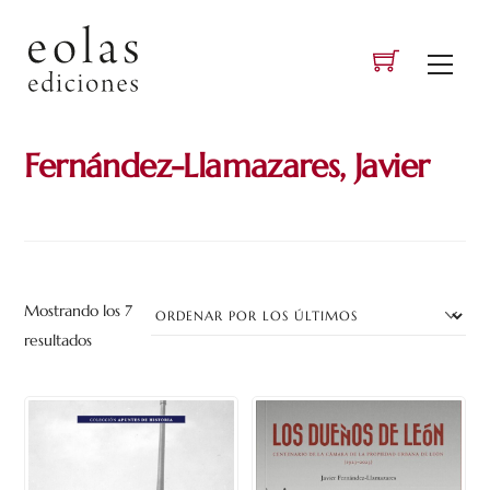
Skip
to
Men
content
Fernández-Llamazares, Javier
Mostrando los 7
Ordenado
resultados
por
los
últimos