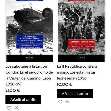
Los sabotajes a la Legión
La II República contra sí
Cóndor. En el aeródromo de
misma. Los estalinistas
la Virgen del Camino (León
leoneses en 1936
1938-39)
10,00
€
21,00
€
Añadir al carrito
Añadir al carrito