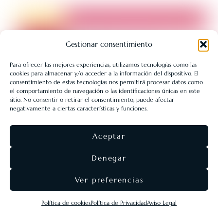
Gestionar consentimiento
Para ofrecer las mejores experiencias, utilizamos tecnologías como las
cookies para almacenar y/o acceder a la información del dispositivo. El
LIBRERÍA UNIVERSITARIA LEÓN 1980 SLL ha sido beneficiaria
consentimiento de estas tecnologías nos permitirá procesar datos como
de Fondos Europeos, cuyo objetivo es la mejora de la
el comportamiento de navegación o las identificaciones únicas en este
sitio. No consentir o retirar el consentimiento, puede afectar
competitividad de las PYMES, y gracias al cual ha puesto en
negativamente a ciertas características y funciones.
marcha un Plan de Acción con el objetivo de reforzar la
digitalización y la competitividad de las pymes durante el año
Aceptar
2025. Para ello ha contado con el apoyo del Programa Pyme
Digital de la Cámara de Comercio de León.
#EuropaSeSiente
Denegar
Ver preferencias
©
Eolas Ediciones
2026 ·
SEO & diseño web
Agencia
Política de cookies
Política de Privacidad
Aviso Legal
Nómadas