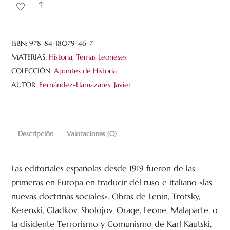
República
Share
contra
sí
misma.
ISBN:
978-84-18079-46-7
Los
MATERIAS:
Historia
,
Temas Leoneses
estalinistas
COLECCIÓN:
Apuntes de Historia
leoneses
AUTOR:
Fernández-Llamazares, Javier
en
1936
cantidad
Descripción
Valoraciones (0)
Las editoriales españolas desde 1919 fueron de las
primeras en Europa en traducir del ruso e italiano «las
nuevas doctrinas sociales». Obras de Lenin, Trotsky,
Kerenski, Gladkov, Sholojov, Orage, Leone, Malaparte, o
la disidente Terrorismo y Comunismo de Karl Kautski,