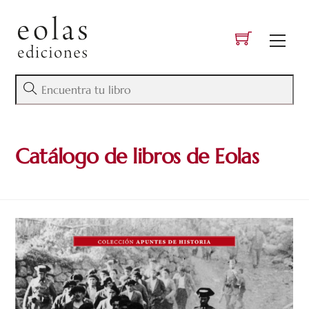
Skip
to
Men
content
Catálogo de libros de Eolas