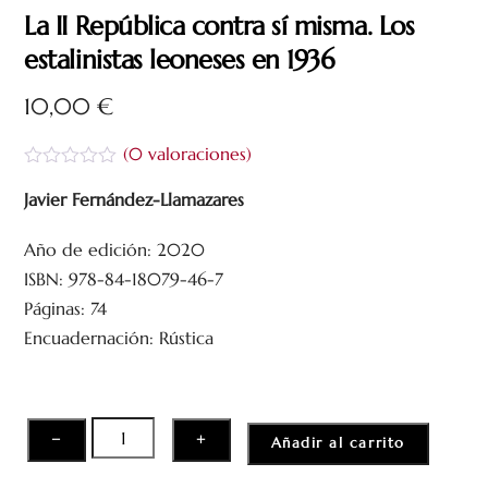
La II República contra sí misma. Los
estalinistas leoneses en 1936
10,00
€
(
0
valoraciones)
V
a
Javier Fernández-Llamazares
l
o
Año de edición: 2020
r
a
ISBN: 978-84-18079-46-7
d
o
Páginas: 74
c
Encuadernación: Rústica
o
n
0
d
e
5
La
−
+
Añadir al carrito
II