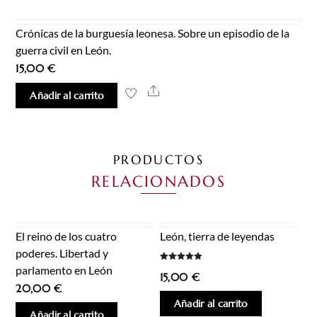
Crónicas de la burguesía leonesa. Sobre un episodio de la
guerra civil en León.
15,00
€
Share
Añadir al carrito
PRODUCTOS
RELACIONADOS
El reino de los cuatro
León, tierra de leyendas
poderes. Libertad y
parlamento en León
Valorado
15,00
€
con
5.00
20,00
€
de 5
Añadir al carrito
Añadir al carrito