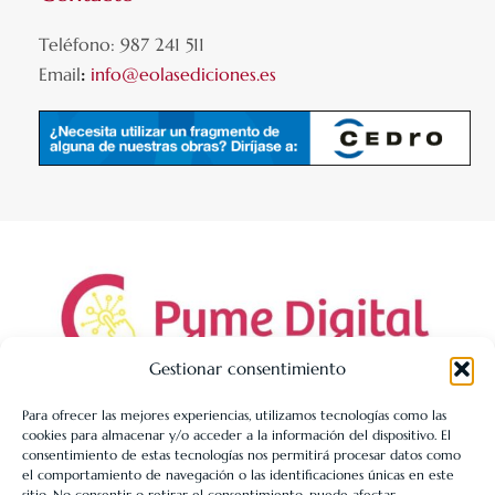
Teléfono: 987 241 511
Email
:
info@eolasediciones.es
Gestionar consentimiento
Para ofrecer las mejores experiencias, utilizamos tecnologías como las
cookies para almacenar y/o acceder a la información del dispositivo. El
LIBRERÍA UNIVERSITARIA LEÓN 1980 SLL ha sido beneficiaria
consentimiento de estas tecnologías nos permitirá procesar datos como
de Fondos Europeos, cuyo objetivo es la mejora de la
el comportamiento de navegación o las identificaciones únicas en este
sitio. No consentir o retirar el consentimiento, puede afectar