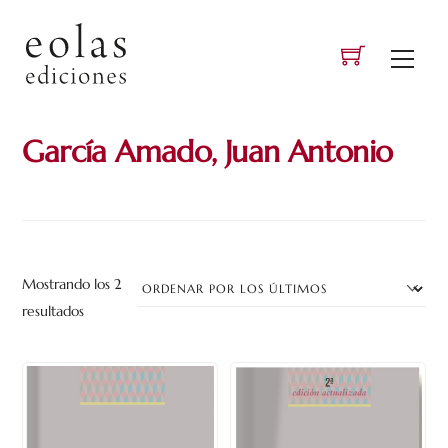
Skip
to
Men
content
García Amado, Juan Antonio
Mostrando los 2
Ordenado
resultados
por
los
últimos