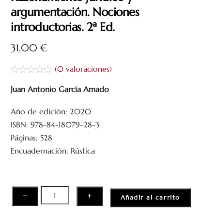
argumentación. Nociones
introductorias. 2ª Ed.
31,00
€
(
0
valoraciones)
V
a
Juan Antonio García Amado
l
o
Año de edición: 2020
r
a
ISBN: 978-84-18079-28-3
d
o
Páginas: 528
c
Encuadernación: Rústica
o
n
0
d
e
5
Razonamiento
−
+
Añadir al carrito
jurídico