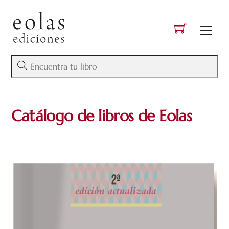
Skip
to
Men
content
Catálogo de libros de Eolas