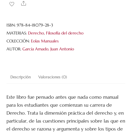
y
Share
argumentación.
Nociones
introductorias.
ISBN:
978-84-18079-28-3
2ª
MATERIAS:
Derecho
,
Filosofía del derecho
Ed.
COLECCIÓN:
Eolas Manuales
cantidad
AUTOR:
García Amado, Juan Antonio
Descripción
Valoraciones (0)
Este libro fue pensado antes que nada como manual
para los estudiantes que comienzan su carrera de
Derecho. Trata la dimensión práctica del derecho y, en
particular, de las cuestiones principales sobre las que en
el derecho se razona y argumenta y sobre los tipos de