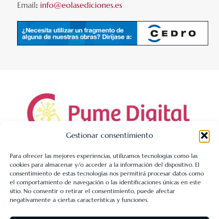
Email
:
info@eolasediciones.es
Gestionar consentimiento
Para ofrecer las mejores experiencias, utilizamos tecnologías como las
cookies para almacenar y/o acceder a la información del dispositivo. El
LIBRERÍA UNIVERSITARIA LEÓN 1980 SLL ha sido beneficiaria
consentimiento de estas tecnologías nos permitirá procesar datos como
de Fondos Europeos, cuyo objetivo es la mejora de la
el comportamiento de navegación o las identificaciones únicas en este
sitio. No consentir o retirar el consentimiento, puede afectar
competitividad de las PYMES, y gracias al cual ha puesto en
negativamente a ciertas características y funciones.
marcha un Plan de Acción con el objetivo de reforzar la