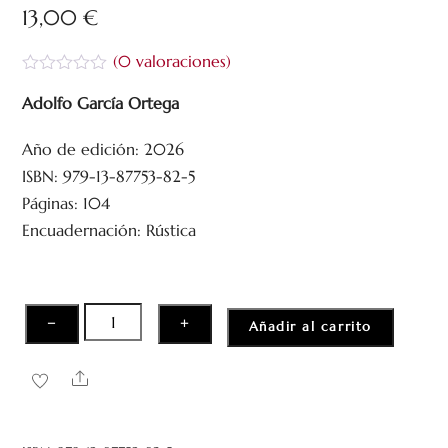
13,00
€
(
0
valoraciones)
V
a
Adolfo García Ortega
l
o
Año de edición: 2026
r
a
ISBN: 979-13-87753-82-5
d
o
Páginas: 104
c
Encuadernación: Rústica
o
n
0
d
e
5
La
−
+
Añadir al carrito
belleza
de
Share
lo
literario