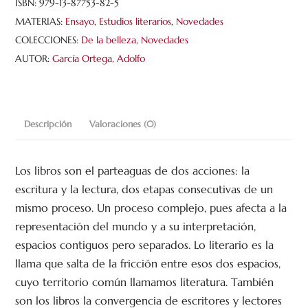
cantidad
ISBN:
979-13-87753-82-5
MATERIAS:
Ensayo
,
Estudios literarios
,
Novedades
COLECCIONES:
De la belleza
,
Novedades
AUTOR:
García Ortega, Adolfo
Descripción
Valoraciones (0)
Los libros son el parteaguas de dos acciones: la
escritura y la lectura, dos etapas consecutivas de un
mismo proceso. Un proceso complejo, pues afecta a la
representación del mundo y a su interpretación,
espacios contiguos pero separados. Lo literario es la
llama que salta de la fricción entre esos dos espacios,
cuyo territorio común llamamos literatura. También
son los libros la convergencia de escritores y lectores