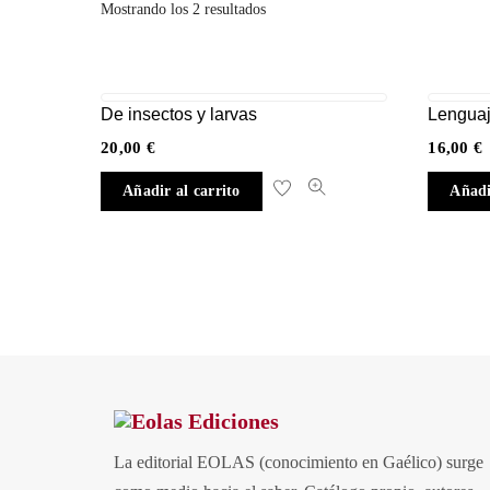
Ordenado
Mostrando los 2 resultados
por
los
últimos
De insectos y larvas
Lenguaj
20,00
€
16,00
€
Añadir al carrito
Añadi
La editorial EOLAS (conocimiento en Gaélico) surge