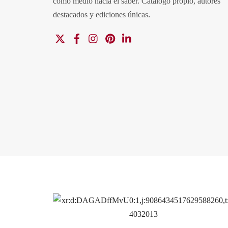
como medio hacia el saber.
Catálogo propio, autores
destacados y ediciones únicas
.
X
Facebook
Instagram
Pinterest
Linkedin