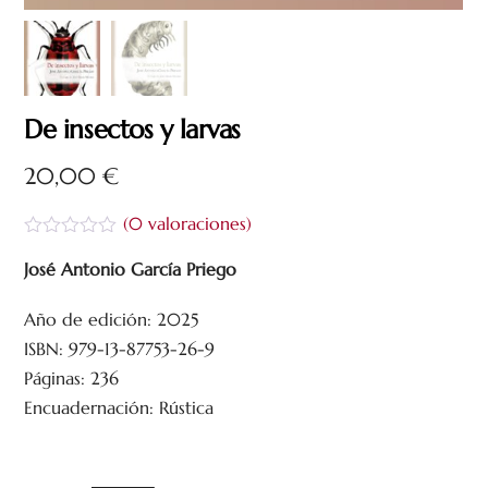
De insectos y larvas
20,00
€
(
0
valoraciones)
V
a
José Antonio García Priego
l
o
Año de edición: 2025
r
a
ISBN: 979-13-87753-26-9
d
o
Páginas: 236
c
Encuadernación: Rústica
o
n
0
d
e