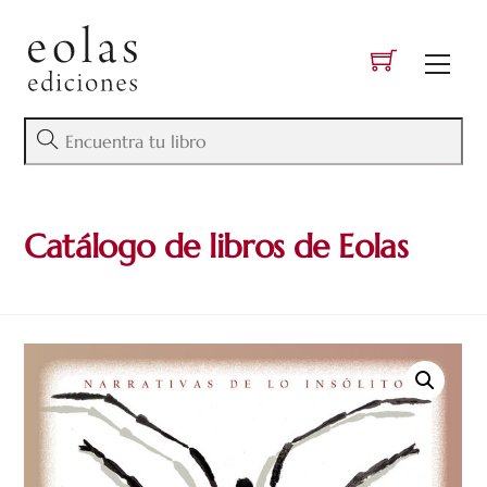
Skip
to
Men
content
Catálogo de libros de Eolas