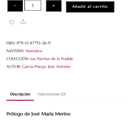
5
De
−
+
Añadir al carrito
insectos
y
Share
larvas
cantidad
ISBN:
979-13-87753-26-9
MATERIA:
Narrativa
COLECCIÓN:
Las Puertas de lo Posible
AUTOR:
García Priego, José Antonio
Descripción
Valoraciones (0)
Prólogo de José María Merino