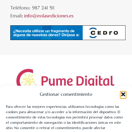
Teléfono: 987 241 511
Email
:
info@eolasediciones.es
Gestionar consentimiento
Para ofrecer las mejores experiencias, utilizamos tecnologías como las
cookies para almacenar y/o acceder a la información del dispositivo. El
LIBRERÍA UNIVERSITARIA LEÓN 1980 SLL ha sido beneficiaria
consentimiento de estas tecnologías nos permitirá procesar datos como
de Fondos Europeos, cuyo objetivo es la mejora de la
el comportamiento de navegación o las identificaciones únicas en este
sitio. No consentir o retirar el consentimiento, puede afectar
competitividad de las PYMES, y gracias al cual ha puesto en