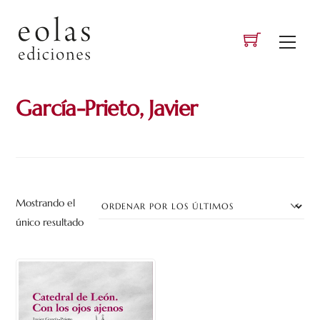
Skip
to
Men
content
García-Prieto, Javier
Mostrando el
único resultado