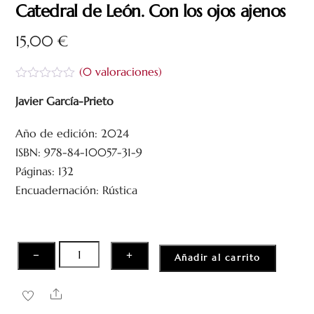
Catedral de León. Con los ojos ajenos
15,00
€
(
0
valoraciones)
V
a
Javier García-Prieto
l
o
Año de edición: 2024
r
a
ISBN: 978-84-10057-31-9
d
o
Páginas: 132
c
Encuadernación: Rústica
o
n
0
d
e
5
Catedral
−
+
Añadir al carrito
de
León.
Share
Con