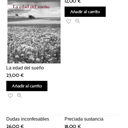
12,00
€
Añadir al carrito
La edad del sueño
23,00
€
Añadir al carrito
Dudas inconfesables
Preciada sustancia
26,00
€
18,00
€