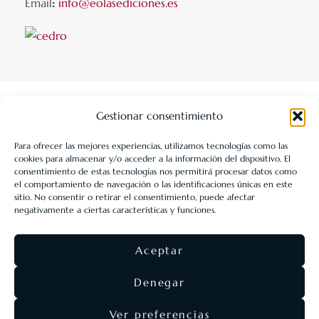
Email
:
info@eolasediciones.es
Gestionar consentimiento
Para ofrecer las mejores experiencias, utilizamos tecnologías como las
cookies para almacenar y/o acceder a la información del dispositivo. El
LIBRERÍA UNIVERSITARIA LEÓN 1980 SLL ha sido beneficiaria
consentimiento de estas tecnologías nos permitirá procesar datos como
de Fondos Europeos, cuyo objetivo es la mejora de la
el comportamiento de navegación o las identificaciones únicas en este
sitio. No consentir o retirar el consentimiento, puede afectar
competitividad de las PYMES, y gracias al cual ha puesto en
negativamente a ciertas características y funciones.
marcha un Plan de Acción con el objetivo de reforzar la
digitalización y la competitividad de las pymes durante el año
Aceptar
2025. Para ello ha contado con el apoyo del Programa Pyme
Digital de la Cámara de Comercio de León.
#EuropaSeSiente
Denegar
Ver preferencias