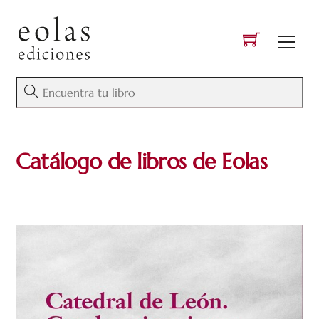
Skip
to
Men
content
Catálogo de libros de Eolas