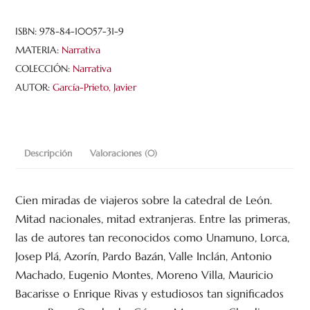
los
ojos
ISBN:
978-84-10057-31-9
ajenos
MATERIA:
Narrativa
cantidad
COLECCIÓN:
Narrativa
AUTOR:
García-Prieto, Javier
Descripción
Valoraciones (0)
Cien miradas de viajeros sobre la catedral de León.
Mitad nacionales, mitad extranjeras. Entre las primeras,
las de autores tan reconocidos como Unamuno, Lorca,
Josep Plá, Azorín, Pardo Bazán, Valle Inclán, Antonio
Machado, Eugenio Montes, Moreno Villa, Mauricio
Bacarisse o Enrique Rivas y estudiosos tan significados