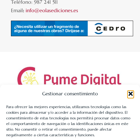
Teléfono: 987 241 511
Email
:
info@eolasediciones.es
Gestionar consentimiento
Para ofrecer las mejores experiencias, utilizamos tecnologías como las
cookies para almacenar y/o acceder a la información del dispositivo. El
LIBRERÍA UNIVERSITARIA LEÓN 1980 SLL ha sido beneficiaria
consentimiento de estas tecnologías nos permitirá procesar datos como
de Fondos Europeos, cuyo objetivo es la mejora de la
el comportamiento de navegación o las identificaciones únicas en este
sitio. No consentir o retirar el consentimiento, puede afectar
competitividad de las PYMES, y gracias al cual ha puesto en
negativamente a ciertas características y funciones.
marcha un Plan de Acción con el objetivo de reforzar la