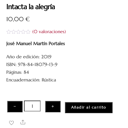
Intacta la alegría
10,00
€
(
0
valoraciones)
V
a
José Manuel Martín Portales
l
o
Año de edición: 2019
r
a
ISBN: 978-84-18079-13-9
d
o
Páginas: 84
c
Encuadernación: Rústica
o
n
0
d
e
5
Intacta
−
+
Añadir al carrito
la
alegría
Share
cantidad