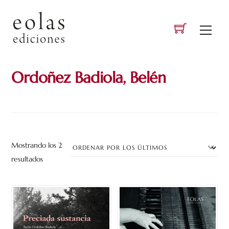
Skip
to
Men
content
Ordoñez Badiola, Belén
Mostrando los 2
Ordenado
resultados
por
los
últimos