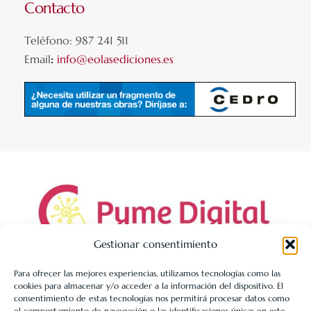
Contacto
Teléfono: 987 241 511
Email
:
info@eolasediciones.es
Gestionar consentimiento
Para ofrecer las mejores experiencias, utilizamos tecnologías como las
cookies para almacenar y/o acceder a la información del dispositivo. El
LIBRERÍA UNIVERSITARIA LEÓN 1980 SLL ha sido beneficiaria
consentimiento de estas tecnologías nos permitirá procesar datos como
de Fondos Europeos, cuyo objetivo es la mejora de la
el comportamiento de navegación o las identificaciones únicas en este