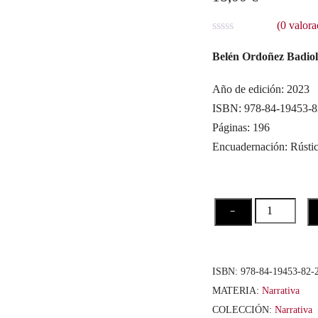
(
0
valora
V
a
Belén Ordoñez Badio
l
o
r
Año de edición: 2023
a
ISBN: 978-84-19453-8
d
o
Páginas: 196
c
o
Encuadernación: Rústi
n
0
d
e
5
Preciada
−
sustancia
cantidad
ISBN:
978-84-19453-82-
MATERIA:
Narrativa
COLECCIÓN:
Narrativa