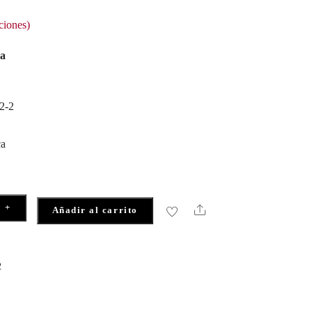
ciones)
la
2-2
ca
+
Share
Añadir al carrito
2