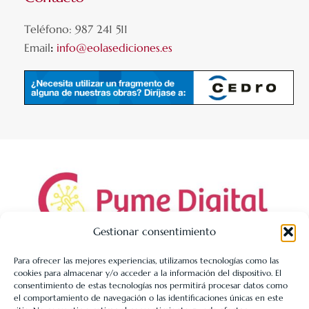
Teléfono: 987 241 511
Email
:
info@eolasediciones.es
Gestionar consentimiento
Para ofrecer las mejores experiencias, utilizamos tecnologías como las
cookies para almacenar y/o acceder a la información del dispositivo. El
LIBRERÍA UNIVERSITARIA LEÓN 1980 SLL ha sido beneficiaria
consentimiento de estas tecnologías nos permitirá procesar datos como
de Fondos Europeos, cuyo objetivo es la mejora de la
el comportamiento de navegación o las identificaciones únicas en este