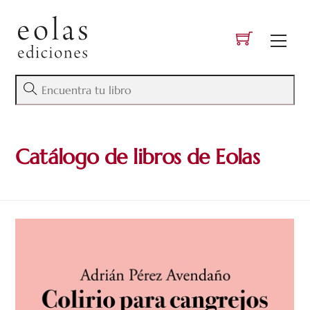
Skip
to
Men
content
Catálogo de libros de Eolas