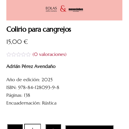
Colirio para cangrejos
15,00
€
(
0
valoraciones)
V
a
Adrián Pérez Avendaño
l
o
Año de edición: 2025
r
a
ISBN: 978-84-128093-9-8
d
o
Páginas: 138
c
Encuadernación: Rústica
o
n
0
d
e
5
Colirio