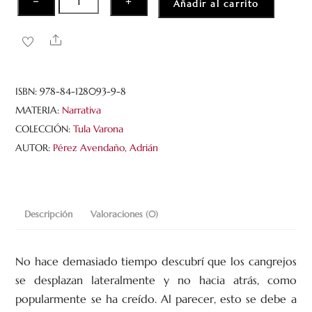
−
+
Añadir al carrito
para
cangrejos
Share
cantidad
ISBN:
978-84-128093-9-8
MATERIA:
Narrativa
COLECCIÓN:
Tula Varona
AUTOR:
Pérez Avendaño, Adrián
Descripción
Valoraciones (0)
No hace demasiado tiempo descubrí que los cangrejos
se desplazan lateralmente y no hacia atrás, como
popularmente se ha creído. Al parecer, esto se debe a