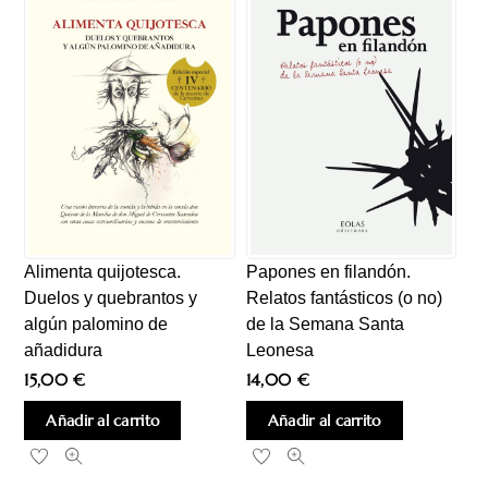
Alimenta quijotesca.
Papones en filandón.
Duelos y quebrantos y
Relatos fantásticos (o no)
algún palomino de
de la Semana Santa
añadidura
Leonesa
15,00
€
14,00
€
Añadir al carrito
Añadir al carrito