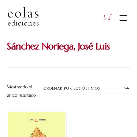
Skip
to
Men
content
Sánchez Noriega, José Luis
Mostrando el
único resultado