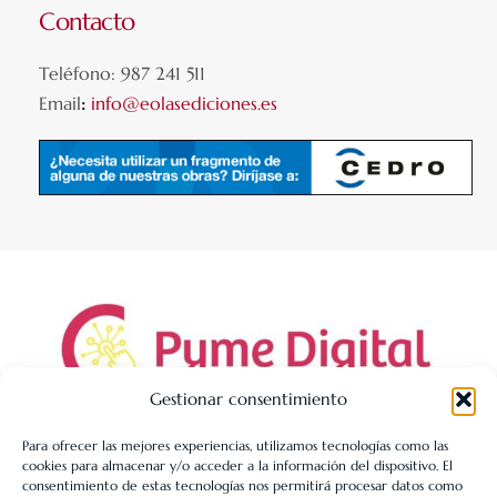
Contacto
Teléfono: 987 241 511
Email
:
info@eolasediciones.es
Gestionar consentimiento
Para ofrecer las mejores experiencias, utilizamos tecnologías como las
cookies para almacenar y/o acceder a la información del dispositivo. El
LIBRERÍA UNIVERSITARIA LEÓN 1980 SLL ha sido beneficiaria
consentimiento de estas tecnologías nos permitirá procesar datos como