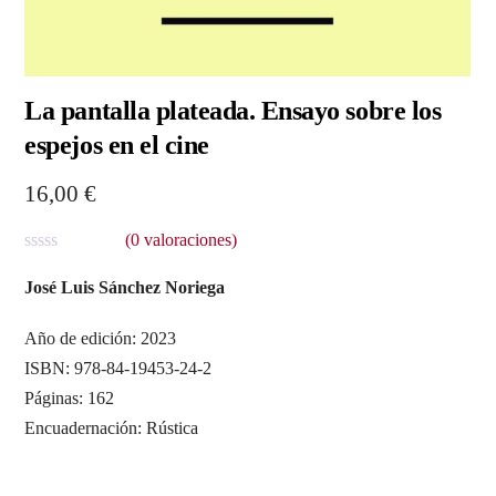
La pantalla plateada. Ensayo sobre los
espejos en el cine
16,00
€
(
0
valoraciones)
V
a
José Luis Sánchez Noriega
l
o
r
Año de edición: 2023
a
ISBN: 978-84-19453-24-2
d
o
Páginas: 162
c
o
Encuadernación: Rústica
n
0
d