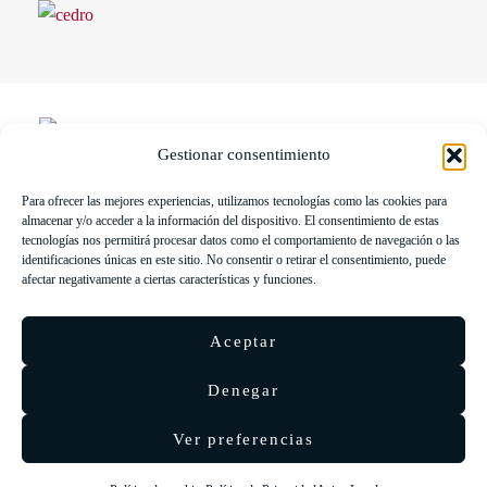
Gestionar consentimiento
Para ofrecer las mejores experiencias, utilizamos tecnologías como las cookies para
LIBRERÍA UNIVERSITARIA LEÓN 1980 SLL ha sido
almacenar y/o acceder a la información del dispositivo. El consentimiento de estas
beneficiaria de Fondos Europeos, cuyo objetivo es la mejora de la
tecnologías nos permitirá procesar datos como el comportamiento de navegación o las
identificaciones únicas en este sitio. No consentir o retirar el consentimiento, puede
competitividad de las PYMES, y gracias al cual ha puesto en
afectar negativamente a ciertas características y funciones.
marcha un Plan de Acción con el objetivo de reforzar la
digitalización y la competitividad de las pymes durante el año 2025.
Aceptar
Para ello ha contado con el apoyo del Programa Pyme Digital de la
Cámara de Comercio de León.
#EuropaSeSiente
Denegar
Ver preferencias