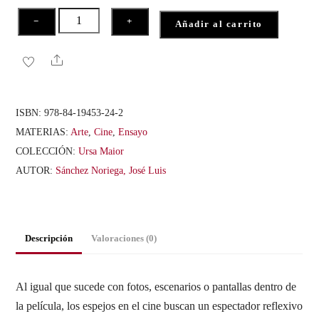
e
5
La
−
+
Añadir al carrito
pantalla
plateada.
Share
Ensayo
sobre
ISBN:
978-84-19453-24-2
los
MATERIAS:
Arte
,
Cine
,
Ensayo
espejos
COLECCIÓN:
Ursa Maior
en
AUTOR:
Sánchez Noriega, José Luis
el
cine
cantidad
Descripción
Valoraciones (0)
Al igual que sucede con fotos, escenarios o pantallas dentro de
la película, los espejos en el cine buscan un espectador reflexivo