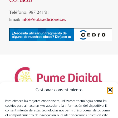
Teléfono: 987 241 511
Email
:
info@eolasediciones.es
Gestionar consentimiento
Para ofrecer las mejores experiencias, utilizamos tecnologías como las
cookies para almacenar y/o acceder a la información del dispositivo. El
LIBRERÍA UNIVERSITARIA LEÓN 1980 SLL ha sido beneficiaria
consentimiento de estas tecnologías nos permitirá procesar datos como
de Fondos Europeos, cuyo objetivo es la mejora de la
el comportamiento de navegación o las identificaciones únicas en este