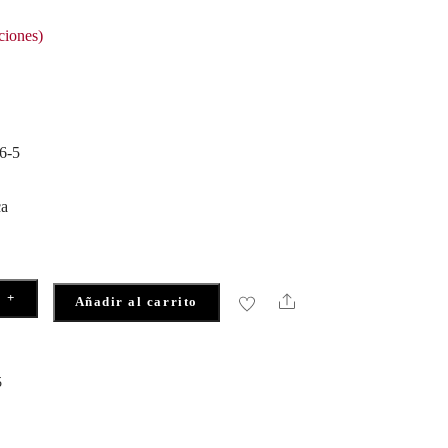
ciones)
6-5
ca
+
Share
Añadir al carrito
5