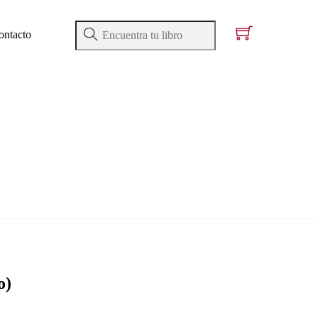
ontacto
o)