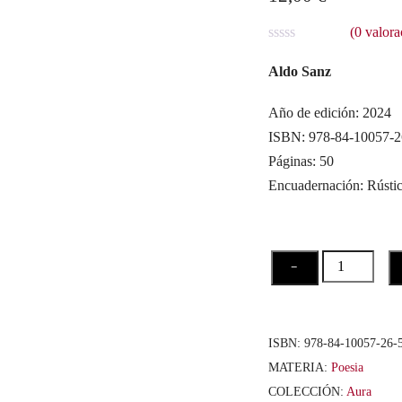
(
0
valora
V
a
Aldo Sanz
l
o
r
Año de edición: 2024
a
ISBN: 978-84-10057-2
d
o
Páginas: 50
c
o
Encuadernación: Rústi
n
0
d
e
5
azar
−
(+
no
tanto)
ISBN:
978-84-10057-26-
cantidad
MATERIA:
Poesia
COLECCIÓN:
Aura