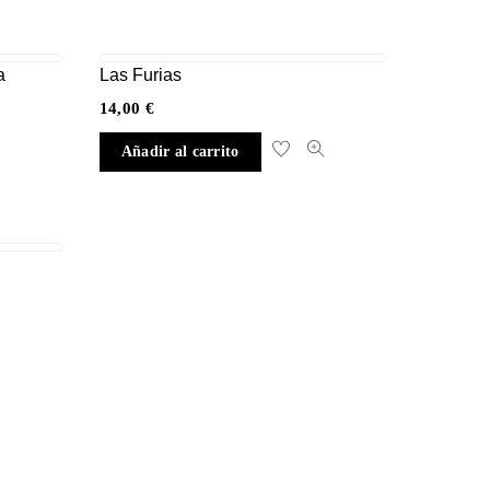
a
Las Furias
14,00
€
Añadir al carrito