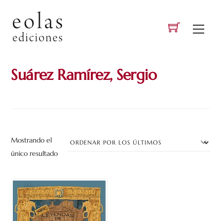
Skip
to
Men
content
Suárez Ramírez, Sergio
Mostrando el
único resultado