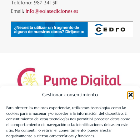
Teléfono: 987 241 511
Email
:
info@eolasediciones.es
Gestionar consentimiento
Para ofrecer las mejores experiencias, utilizamos tecnologías como las
cookies para almacenar y/o acceder a la información del dispositivo. El
LIBRERÍA UNIVERSITARIA LEÓN 1980 SLL ha sido beneficiaria
consentimiento de estas tecnologías nos permitirá procesar datos como
de Fondos Europeos, cuyo objetivo es la mejora de la
el comportamiento de navegación o las identificaciones únicas en este
sitio. No consentir o retirar el consentimiento, puede afectar
competitividad de las PYMES, y gracias al cual ha puesto en
negativamente a ciertas características y funciones.
marcha un Plan de Acción con el objetivo de reforzar la