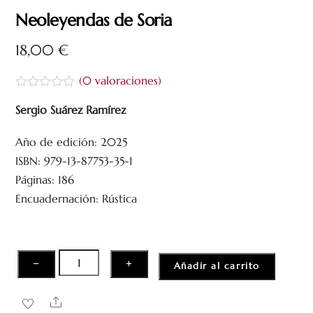
Neoleyendas de Soria
18,00
€
(
0
valoraciones)
V
a
Sergio Suárez Ramírez
l
o
Año de edición: 2025
r
a
ISBN: 979-13-87753-35-1
d
o
Páginas: 186
c
Encuadernación: Rústica
o
n
0
d
e
5
Neoleyendas
−
+
Añadir al carrito
de
Soria
Share