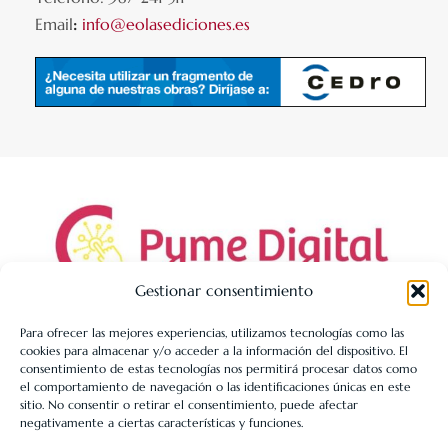
Email
:
info@eolasediciones.es
Gestionar consentimiento
Para ofrecer las mejores experiencias, utilizamos tecnologías como las
cookies para almacenar y/o acceder a la información del dispositivo. El
LIBRERÍA UNIVERSITARIA LEÓN 1980 SLL ha sido beneficiaria
consentimiento de estas tecnologías nos permitirá procesar datos como
de Fondos Europeos, cuyo objetivo es la mejora de la
el comportamiento de navegación o las identificaciones únicas en este
sitio. No consentir o retirar el consentimiento, puede afectar
competitividad de las PYMES, y gracias al cual ha puesto en
negativamente a ciertas características y funciones.
marcha un Plan de Acción con el objetivo de reforzar la