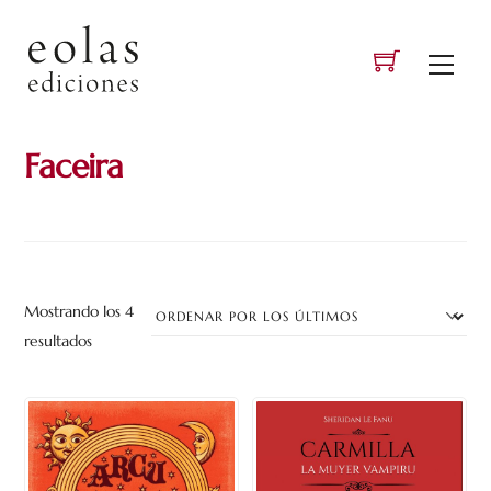
Skip
to
Men
content
Faceira
Mostrando los 4
Ordenado
resultados
por
los
últimos