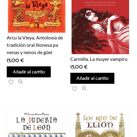
Arcu la Vieya. Antoloxía de
tradición oral llionesa pa
nenas y nenos de güei
Carmilla. La muyer vampiru
15,00
€
15,00
€
Añadir al carrito
Añadir al carrito