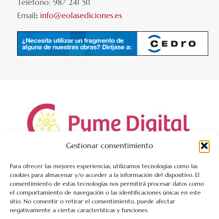
Teléfono: 987 241 511
Email
:
info@eolasediciones.es
Gestionar consentimiento
Para ofrecer las mejores experiencias, utilizamos tecnologías como las
cookies para almacenar y/o acceder a la información del dispositivo. El
LIBRERÍA UNIVERSITARIA LEÓN 1980 SLL ha sido beneficiaria
consentimiento de estas tecnologías nos permitirá procesar datos como
de Fondos Europeos, cuyo objetivo es la mejora de la
el comportamiento de navegación o las identificaciones únicas en este
sitio. No consentir o retirar el consentimiento, puede afectar
competitividad de las PYMES, y gracias al cual ha puesto en
negativamente a ciertas características y funciones.
marcha un Plan de Acción con el objetivo de reforzar la