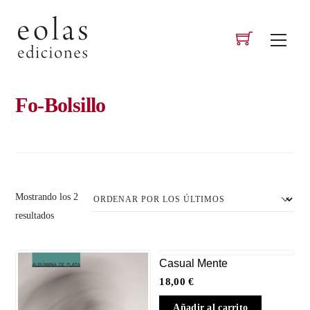
Skip
to
Men
content
Fo-Bolsillo
Mostrando los 2
Ordenado
resultados
por
los
Casual Mente
últimos
18,00
€
Añadir al carrito