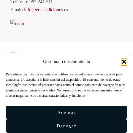
Teléfono: 987 241 511
Email
:
info@eolasediciones.es
Gestionar consentimiento
Para ofrecer las mejores experiencias, utilizamos tecnologías como las cookies para
LIBRERÍA UNIVERSITARIA LEÓN 1980 SLL ha sido
almacenar y/o acceder a la información del dispositivo. El consentimiento de estas
beneficiaria de Fondos Europeos, cuyo objetivo es la mejora de la
tecnologías nos permitirá procesar datos como el comportamiento de navegación o las
identificaciones únicas en este sitio. No consentir o retirar el consentimiento, puede
competitividad de las PYMES, y gracias al cual ha puesto en
afectar negativamente a ciertas características y funciones.
marcha un Plan de Acción con el objetivo de reforzar la
digitalización y la competitividad de las pymes durante el año 2025.
Aceptar
Para ello ha contado con el apoyo del Programa Pyme Digital de la
Cámara de Comercio de León.
#EuropaSeSiente
Denegar