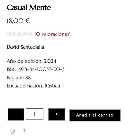
Casual Mente
18,00
€
(
0
valoraciones)
V
a
David Santaolalla
l
o
Año de edición: 2024
r
a
ISBN: 978-84-10057-20-3
d
o
Páginas: 88
c
Encuadernación: Rústica
o
n
0
d
e
5
Casual
−
+
Añadir al carrito
Mente
cantidad
Share