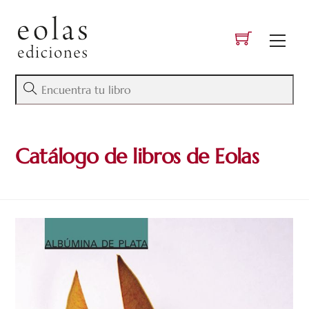
Skip
to
Men
content
Catálogo de libros de Eolas