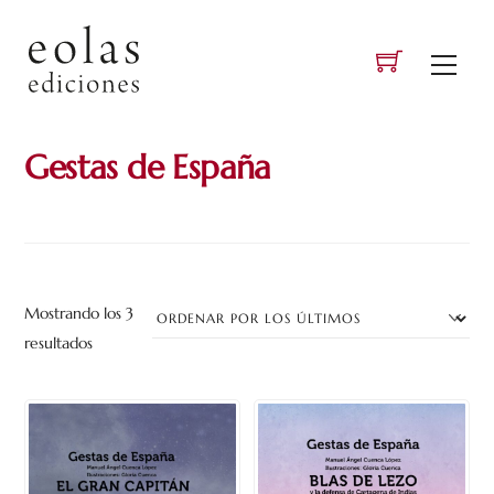
Skip
to
Men
content
Gestas de España
Mostrando los 3
Ordenado
resultados
por
los
últimos