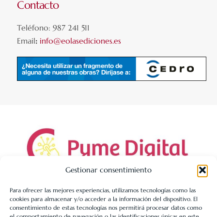
Contacto
Teléfono: 987 241 511
Email
:
info@eolasediciones.es
Gestionar consentimiento
Para ofrecer las mejores experiencias, utilizamos tecnologías como las
cookies para almacenar y/o acceder a la información del dispositivo. El
LIBRERÍA UNIVERSITARIA LEÓN 1980 SLL ha sido beneficiaria
consentimiento de estas tecnologías nos permitirá procesar datos como
de Fondos Europeos, cuyo objetivo es la mejora de la
el comportamiento de navegación o las identificaciones únicas en este