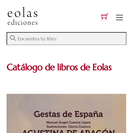
Skip
to
Men
content
Catálogo de libros de Eolas