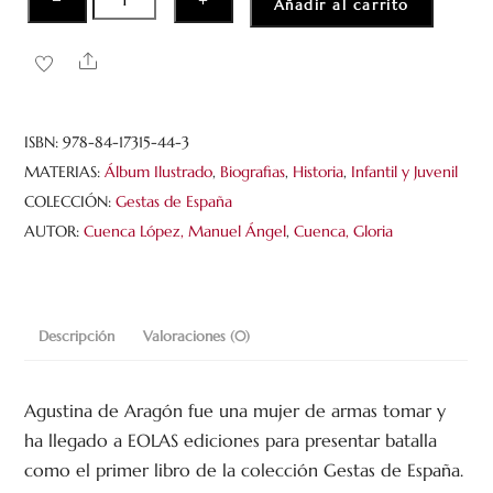
−
+
Añadir al carrito
de
Aragón
Share
y
el
Sitio
ISBN:
978-84-17315-44-3
de
MATERIAS:
Álbum Ilustrado
,
Biografias
,
Historia
,
Infantil y Juvenil
Zaragoza
COLECCIÓN:
Gestas de España
cantidad
AUTOR:
Cuenca López, Manuel Ángel
,
Cuenca, Gloria
Descripción
Valoraciones (0)
Agustina de Aragón fue una mujer de armas tomar y
ha llegado a EOLAS ediciones para presentar batalla
como el primer libro de la colección Gestas de España.