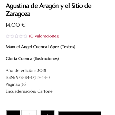
Agustina de Aragón y el Sitio de
Zaragoza
14,00
€
(
0
valoraciones)
V
a
Manuel Ángel Cuenca López (Textos)
l
o
Gloria Cuenca (Ilustraciones)
r
a
d
Año de edición: 2018
o
c
ISBN: 978-84-17315-44-3
o
n
Páginas: 36
0
Encuadernación: Cartoné
d
e
5
Agustina