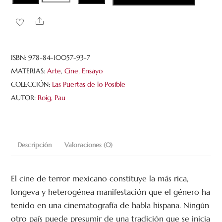
espantan.
Una
Share
invitación
al
cine
ISBN:
978-84-10057-93-7
de
MATERIAS:
Arte
,
Cine
,
Ensayo
terror
COLECCIÓN:
Las Puertas de lo Posible
mexicano
AUTOR:
Roig, Pau
(1933-
1981)
cantidad
Descripción
Valoraciones (0)
El cine de terror mexicano constituye la más rica,
longeva y heterogénea manifestación que el género ha
tenido en una cinematografía de habla hispana. Ningún
otro país puede presumir de una tradición que se inicia