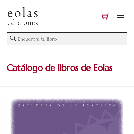
Skip
to
Men
content
Catálogo de libros de Eolas