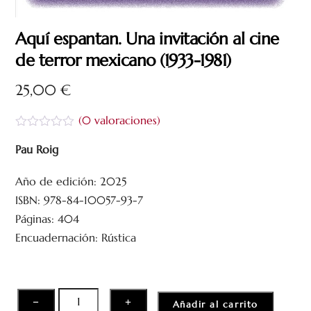
Aquí espantan. Una invitación al cine
de terror mexicano (1933-1981)
25,00
€
(
0
valoraciones)
V
a
Pau Roig
l
o
Año de edición: 2025
r
a
ISBN: 978-84-10057-93-7
d
o
Páginas: 404
c
Encuadernación: Rústica
o
n
0
d
e
5
Aquí
−
+
Añadir al carrito