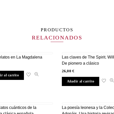
PRODUCTOS
RELACIONADOS
elatos en La Magdalena
Las claves de The Spirit. Will
De pionero a clásico
26,00
€
r al carrito
Añadir al carrito
latos cuánticos de la
La poesía leonesa y la Cole
ura clásica española
Adonáis. Una historia revisa