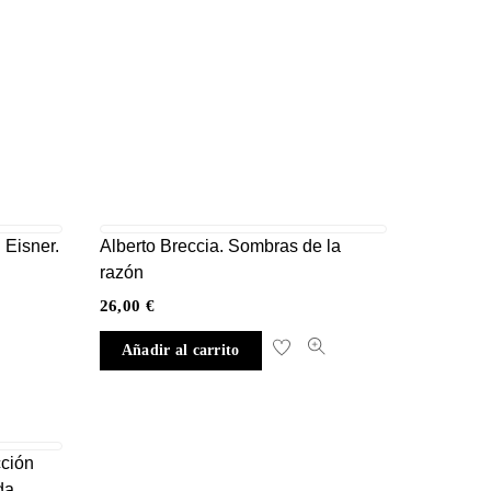
 Eisner.
Alberto Breccia. Sombras de la
razón
26,00
€
Añadir al carrito
cción
da