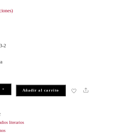
ciones)
3-2
ca
+
Share
Añadir al carrito
2
dios literarios
smos