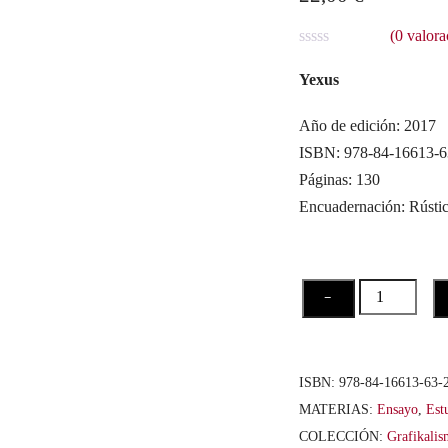
(
0
valora
V
a
Yexus
l
o
r
Año de edición: 2017
a
ISBN: 978-84-16613-6
d
o
Páginas: 130
c
o
Encuadernación: Rústi
n
0
d
e
5
Bernie
−
Wrightson,
la
expresión
ISBN:
978-84-16613-63-
del
MATERIAS:
Ensayo
,
Estu
horror
COLECCIÓN:
Grafikali