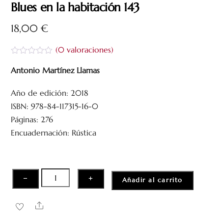
Blues en la habitación 143
18,00
€
(
0
valoraciones)
V
a
Antonio Martínez Llamas
l
o
Año de edición: 2018
r
a
ISBN: 978-84-117315-16-0
d
o
Páginas: 276
c
Encuadernación: Rústica
o
n
0
d
e
5
Blues
−
+
Añadir al carrito
en
la
Share
habitación