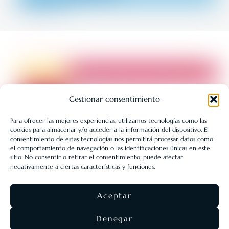
Gestionar consentimiento
Para ofrecer las mejores experiencias, utilizamos tecnologías como las
cookies para almacenar y/o acceder a la información del dispositivo. El
LIBRERÍA UNIVERSITARIA LEÓN 1980 SLL ha sido beneficiaria
consentimiento de estas tecnologías nos permitirá procesar datos como
de Fondos Europeos, cuyo objetivo es la mejora de la
el comportamiento de navegación o las identificaciones únicas en este
sitio. No consentir o retirar el consentimiento, puede afectar
competitividad de las PYMES, y gracias al cual ha puesto en
negativamente a ciertas características y funciones.
marcha un Plan de Acción con el objetivo de reforzar la
digitalización y la competitividad de las pymes durante el año
Aceptar
2025. Para ello ha contado con el apoyo del Programa Pyme
Digital de la Cámara de Comercio de León.
#EuropaSeSiente
Denegar