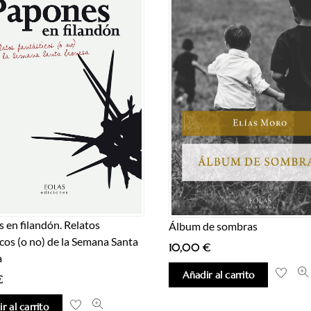
 en filandón. Relatos
Álbum de sombras
icos (o no) de la Semana Santa
10,00
€
a
Añadir al carrito
€
r al carrito