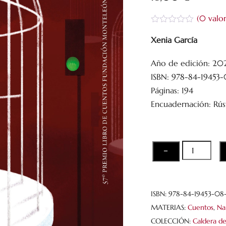
(
0
valor
V
a
Xenia García
l
o
Año de edición: 20
r
a
ISBN: 978-84-19453
d
o
Páginas: 194
c
Encuadernación: Rús
o
n
0
d
e
5
Cárceles
−
de
azúcar
cantidad
ISBN:
978-84-19453-08
MATERIAS:
Cuentos
,
Na
COLECCIÓN:
Caldera d