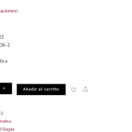
aciones)
22
-08-2
tica
+
Share
Añadir al carrito
-2
rrativa
el Dagda