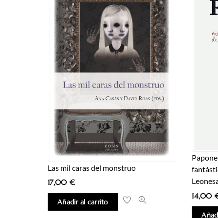
Papones
Las mil caras del monstruo
fantást
Leones
17,00
€
14,00
Añadir al carrito
Añadi