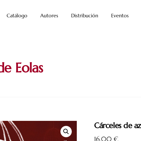
Catálogo
Autores
Distribución
Eventos
de Eolas
Cárceles de a
16,00
€